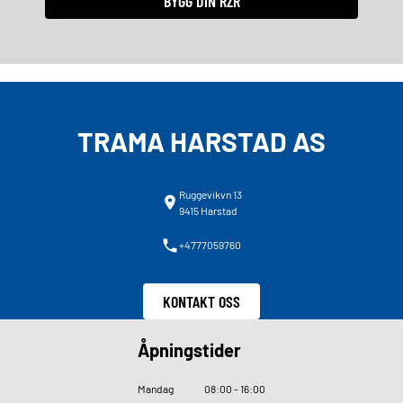
BYGG DIN RZR
TRAMA HARSTAD AS
Ruggevikvn 13
9415 Harstad
+4777059760
KONTAKT OSS
Åpningstider
Mandag
08
:
00 - 16
:
00