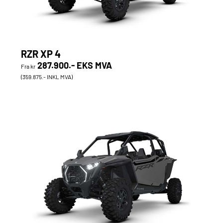
RZR XP 4
287.900.- EKS MVA
Fra kr
(359.875.- INKL MVA)