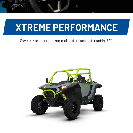
XTREME PERFORMANCE
Suveren ytelse og fremkommelighet uansett underlag (64-72").