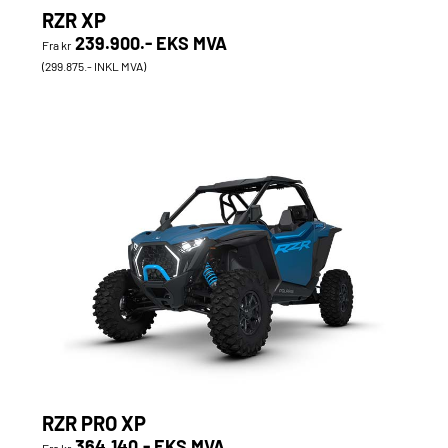
RZR XP
239.900.- EKS MVA
Fra kr
(299.875.- INKL MVA)
RZR PRO XP
364.140.- EKS MVA