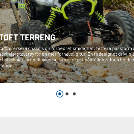
 TØFT TERRENG
25 % sterkere chassis gir forbedret smidighet, tettere passform 
ert kjøretøystøy for en mer fornøyelig tur. En redesignet drivlinje
 halvaksler, propellaksel og lagre for økt pålitelighet for å holde
 lenger.