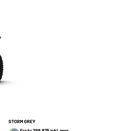
STORM GREY
Fra kr 299.875 inkl. mva