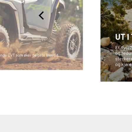
UT I
Et nytt 
og redus
pende CVT som øker beltets levetid.​
sterkere
og kjøre