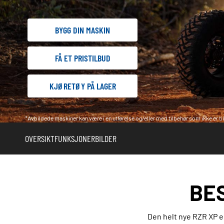
BYGG DIN MASKIN
FÅ ET PRISTILBUD
KJØRETØY PÅ LAGER
*Avbildede maskiner kan være i en utførelse og/eller med tilbehør som ikke er til
OVERSIKT
FUNKSJONER
BILDER
BES
Den helt nye RZR XP e