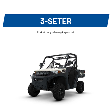
3-SETER
Maksimal ytelse og kapasitet.