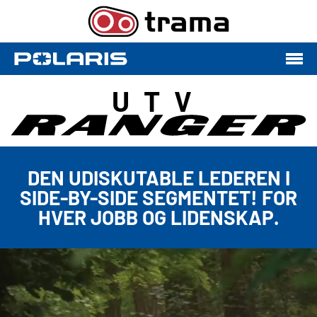
UTV
DEN UDISKUTABLE LEDEREN I
SIDE-BY-SIDE SEGMENTET! FOR
HVER JOBB OG LIDENSKAP.