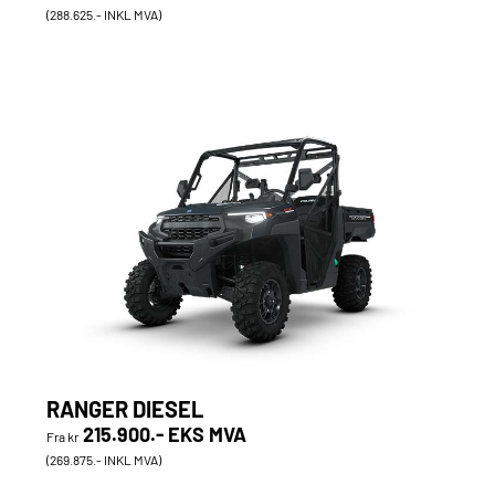
(288.625.- INKL MVA)
RANGER DIESEL
215.900.- EKS MVA
Fra kr
(269.875.- INKL MVA)