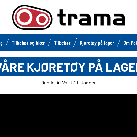
lg
Tilbehør og klær
Tilbehør
Kjøretøy på lager
Om Pol
VÅRE KJØRETØY PÅ LAGE
Quads, ATVs, RZR, Ranger